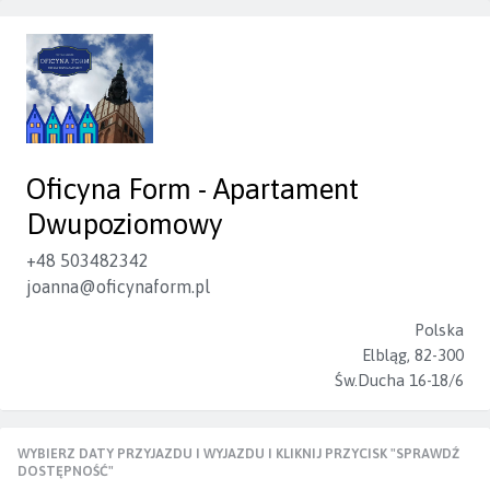
Oficyna Form - Apartament
Dwupoziomowy
+48 503482342
joanna@oficynaform.pl
Polska
Elbląg, 82-300
Św.Ducha 16-18/6
WYBIERZ DATY PRZYJAZDU I WYJAZDU I KLIKNIJ PRZYCISK "SPRAWDŹ
DOSTĘPNOŚĆ"