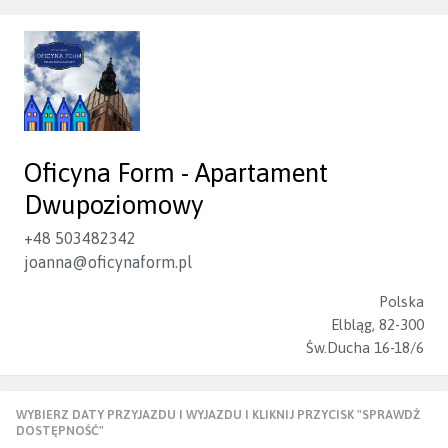
Oficyna Form - Apartament
Dwupoziomowy
+48 503482342
joanna@oficynaform.pl
Polska
Elbląg, 82-300
Św.Ducha 16-18/6
WYBIERZ DATY PRZYJAZDU I WYJAZDU I KLIKNIJ PRZYCISK "SPRAWDŹ
DOSTĘPNOŚĆ"