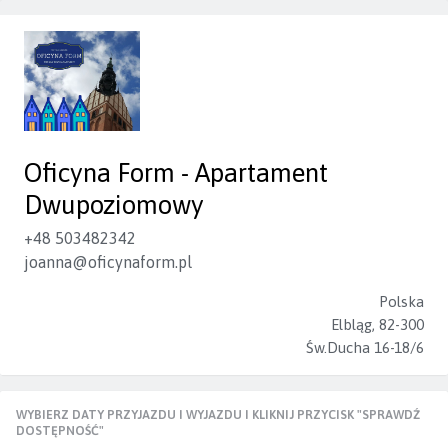
Oficyna Form - Apartament
Dwupoziomowy
+48 503482342
joanna@oficynaform.pl
Polska
Elbląg, 82-300
Św.Ducha 16-18/6
WYBIERZ DATY PRZYJAZDU I WYJAZDU I KLIKNIJ PRZYCISK "SPRAWDŹ
DOSTĘPNOŚĆ"