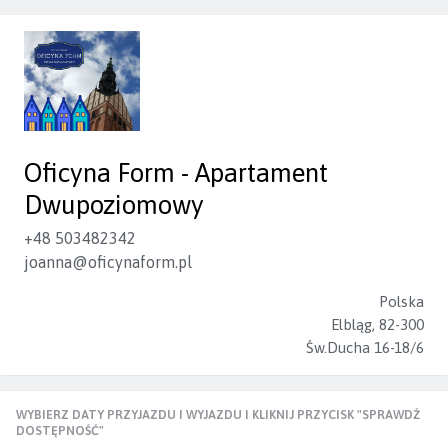
Oficyna Form - Apartament
Dwupoziomowy
+48 503482342
joanna@oficynaform.pl
Polska
Elbląg, 82-300
Św.Ducha 16-18/6
WYBIERZ DATY PRZYJAZDU I WYJAZDU I KLIKNIJ PRZYCISK "SPRAWDŹ
DOSTĘPNOŚĆ"